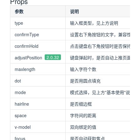
Props
参数
说明
type
输入框类型，见上方说明
confirmType
设置右下角按钮的文字，兼容性详见un
confirmHold
点击键盘右下角按钮时是否保持键盘
2.0.32
adjustPosition
键盘弹起时，是否自动上推页面
maxlength
输入字符个数
dot
是否用圆点填充
mode
模式选择，见上方"基本使用"说明
hairline
是否细边框
space
字符间的距离
v-model
双向绑定的值
focus
是否自动获取焦点