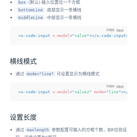
(默认)-输入位置位一个方框
box
-底部显示一条横线
dow)
bottomLine
-中部显示一条横线
middleLine
copy
<
u-code-input
v-model
=
"
value
"
>
</
u-code-input
>
横线模式
通过
可设置显示为横线模式
mode="line"
copy
<
u-code-input
v-model
=
"
value2
"
mode
=
"
line
"
>
</
u-c
设置长度
通过
参数配置可输入的方框个数，如6位验证
maxlength