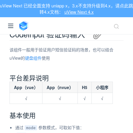
uView Next 已经全面支持 uniapp x，3.x不支持升级到4.x，请点此跳
转4.x文档：
uView Next 4.x
CodeInput 验证码输入
该组件一般用于验证用户短信验证码的场景，也可以结合
uView的
键盘组件
使用
平台差异说明
App（vue）
App（nvue）
H5
小程序
√
√
√
√
基本使用
通过
参数模式，可取如下值：
mode
ndow)