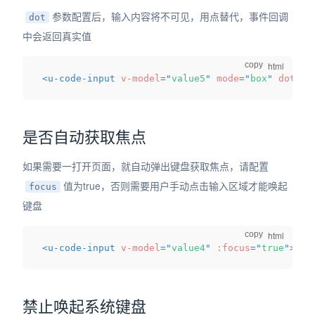
参数配置后，输入内容将不可见，用点替代，事件回调
dot
中会返回真实值
copy
<
u-code-input
v-model
=
"
value5
"
mode
=
"
box
"
dot
>
</
是否自动获取焦点
如果需要一打开页面，就自动弹出键盘获取焦点，请配置
值为true，否则需要用户手动点击输入区域才能唤起
focus
键盘
copy
<
u-code-input
v-model
=
"
value4
"
:focus
=
"
true
"
>
</
u
禁止唤起系统键盘