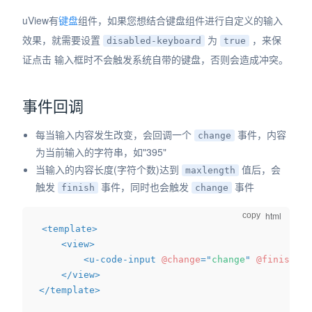
uView有
键盘
组件，如果您想结合键盘组件进行自定义的输入
效果，就需要设置
为
，来保
disabled-keyboard
true
证点击 输入框时不会触发系统自带的键盘，否则会造成冲突。
事件回调
每当输入内容发生改变，会回调一个
事件，内容
change
为当前输入的字符串，如"395"
当输入的内容长度(字符个数)达到
值后，会
maxlength
触发
事件，同时也会触发
事件
finish
change
copy
<
template
>
<
view
>
<
u-code-input
@change
=
"
change
"
@finish
=
"
f
</
view
>
</
template
>