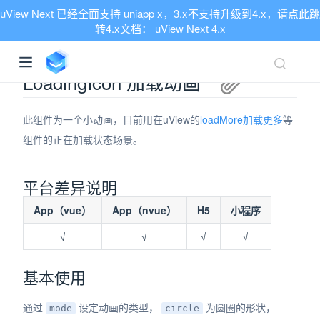
uView Next 已经全面支持 uniapp x，3.x不支持升级到4.x，请点此跳
转4.x文档：
uView Next 4.x
LoadingIcon 加载动画
此组件为一个小动画，目前用在uView的
loadMore加载更多
等
组件的正在加载状态场景。
平台差异说明
App（vue）
App（nvue）
H5
小程序
√
√
√
√
基本使用
通过
设定动画的类型，
为圆圈的形状，
mode
circle
ndow)