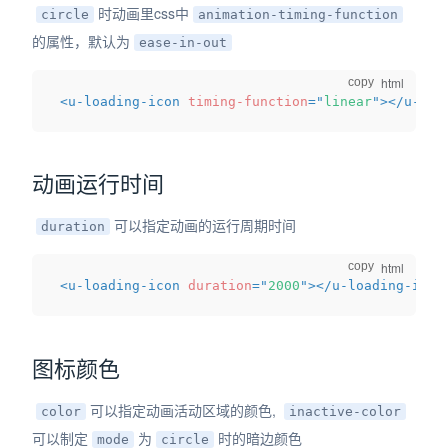
时动画里css中
circle
animation-timing-function
的属性，默认为
ease-in-out
copy
<
u-loading-icon
timing-function
=
"
linear
"
>
</
u-loa
动画运行时间
可以指定动画的运行周期时间
duration
copy
<
u-loading-icon
duration
=
"
2000
"
>
</
u-loading-icon
图标颜色
可以指定动画活动区域的颜色,
color
inactive-color
可以制定
为
时的暗边颜色
mode
circle