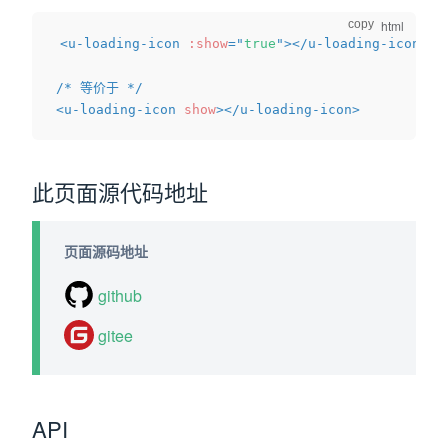
copy
<
u-loading-icon
:show
=
"
true
"
>
</
u-loading-icon
>
<
u-loading-icon
show
>
</
u-loading-icon
>
此页面源代码地址
页面源码地址
github
gitee
API