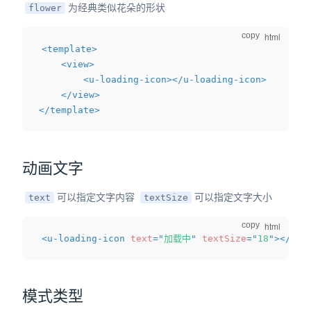
为经典类似花朵的形状
flower
dow)
copy
<
template
>
<
view
>
<
u-loading-icon
>
</
u-loading-icon
>
</
view
>
</
template
>
动画文字
可以指定文字内容
可以指定文字大小
text
textSize
copy
<
u-loading-icon
text
=
"
加载中
"
textSize
=
"
18
"
>
</
u-l
模式类型