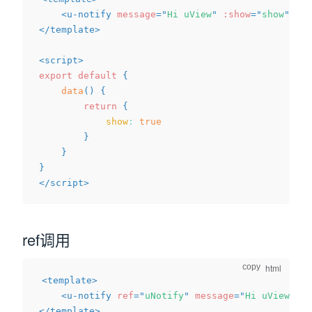
<
u-notify
message
=
"
Hi uView
"
:show
=
"
show
"
>
</
u
dow)
</
template
>
<
script
>
export
default
{
data
(
)
{
return
{
show
:
true
}
}
}
</
script
>
ref调用
copy
<
template
>
<
u-notify
ref
=
"
uNotify
"
message
=
"
Hi uView
"
>
</
</
template
>