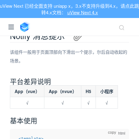
uView Next 已经全面支持 uniapp x，3.x不支持升级到4.x，请点此跳
转4.x文档：
uView Next 4.x
Notify 消息提示
该组件一般用于页面顶部向下滑出一个提示，尔后自动收起的
场景。
平台差异说明
App（vue）
App（nvue）
H5
小程序
√
√
√
√
基本使用
copy
ndow)
<
template
>