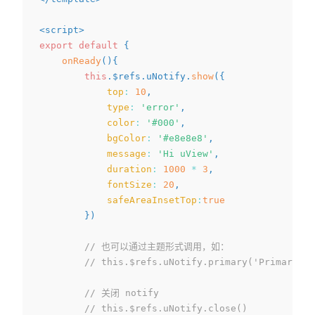
<
script
>
export
default
{
onReady
(
)
{
this
.
$refs
.
uNotify
.
show
(
{
top
:
10
,
type
:
'error'
,
color
:
'#000'
,
bgColor
:
'#e8e8e8'
,
message
:
'Hi uView'
,
duration
:
1000
*
3
,
fontSize
:
20
,
safeAreaInsetTop
:
true
}
)
// 也可以通过主题形式调用，如：
// this.$refs.uNotify.primary('Primary主
// 关闭 notify
// this.$refs.uNotify.close()