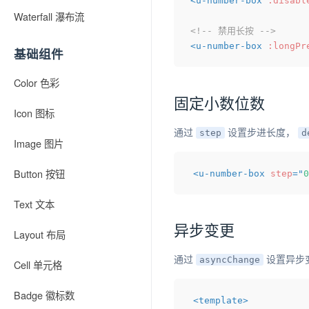
<
u-number-box
:disabl
Waterfall 瀑布流
<!-- 禁用长按 -->
<
u-number-box
:longPr
基础组件
Color 色彩
固定小数位数
Icon 图标
通过
设置步进长度，
step
d
Image 图片
Button 按钮
<
u-number-box
step
=
"
0
Text 文本
异步变更
Layout 布局
通过
设置异步变
asyncChange
Cell 单元格
Badge 徽标数
<
template
>