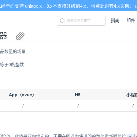
xt 已经全面支持 uniapp x，3.x不支持升级到4.x，请点此跳转4.x文档：
u
指南
组件
进器
品数量的场景
等于0的整数
App（nvue）
H5
小程
√
√
√
初始值，此值是双向绑定的，
无需
在回调中将返回的数值重新赋值给
val