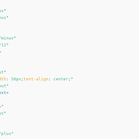
us
"
nus
"
"
minus
"
"
12
"
>
ut
"
dth
:
 50px
;
text-align
:
 center
;
"
put
"
ext
>
s
"
us
"
"
plus
"