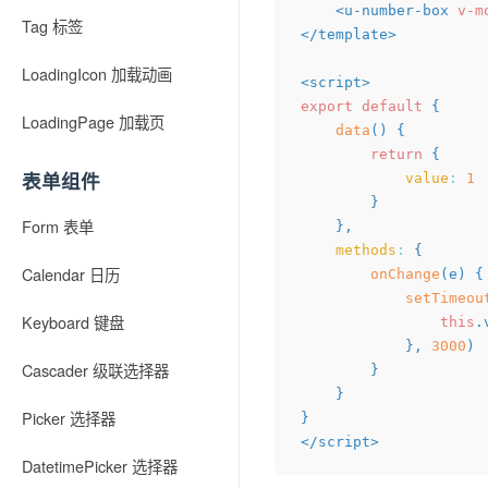
<
u-number-box
v-m
Tag 标签
</
template
>
LoadingIcon 加载动画
<
script
>
export
default
{
LoadingPage 加载页
data
(
)
{
return
{
表单组件
value
:
1
}
Form 表单
}
,
methods
:
{
Calendar 日历
onChange
(
e
)
{
setTimeou
Keyboard 键盘
this
.
}
,
3000
)
Cascader 级联选择器
}
}
Picker 选择器
}
</
script
>
DatetimePicker 选择器