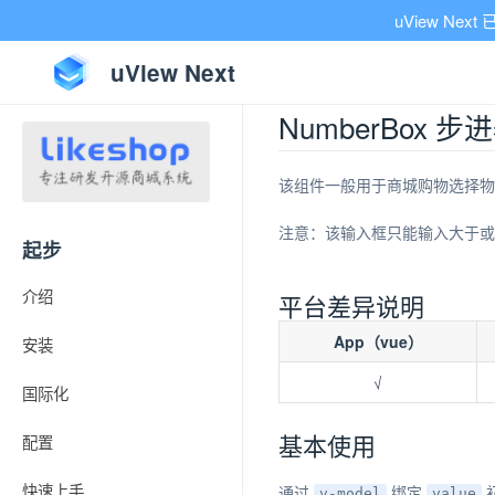
uView Ne
uView Next
NumberBox 步
该组件一般用于商城购物选择物
注意：该输入框只能输入大于或
起步
介绍
平台差异说明
App（vue）
安装
√
国际化
基本使用
配置
快速上手
通过
绑定
v-model
value