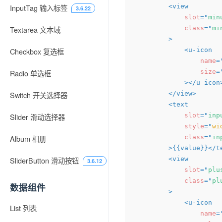
<
view
InputTag 输入标签
3.6.22
slot
=
"
min
class
=
"
mi
Textarea 文本域
>
<
u-icon
Checkbox 复选框
name
=
size
=
Radio 单选框
>
</
u-icon
</
view
>
Switch 开关选择器
<
text
slot
=
"
inp
Slider 滑动选择器
style
=
"
wi
class
=
"
in
Album 相册
>
{{value}}
</
t
<
view
SliderButton 滑动按钮
3.6.12
slot
=
"
plu
class
=
"
pl
数据组件
>
<
u-icon
List 列表
name
=