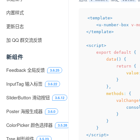
内置样式
<
template
>
<
u-number-box
v-m
更新日志
</
template
>
加 QQ 群交流反馈
<
script
>
export
default
{
新组件
data
(
)
{
return
{
Feedback 全局反馈
3.6.25
value
}
InputTag 输入标签
3.6.22
}
,
methods
:
{
SliderButton 滑动按钮
3.6.12
valChange
				cons
Poster 海报生成器
3.6.0
}
}
ColorPicker 颜色选择器
3.5.28
}
</
script
>
Tree 树形组件
3.5.23