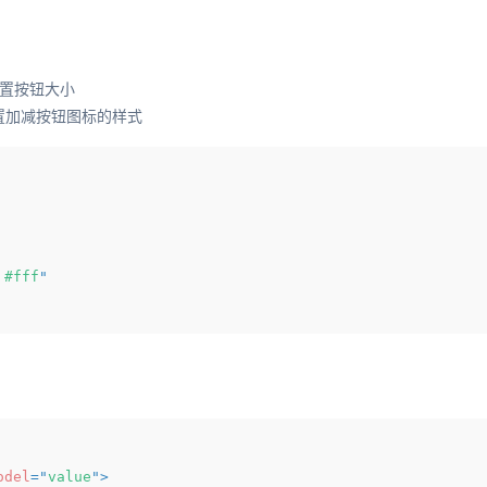
置按钮大小
置加减按钮图标的样式
 #fff
"
odel
=
"
value
"
>