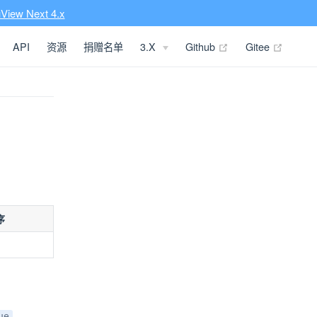
View Next 4.x
(opens new window
(opens
API
资源
捐赠名单
3.X
Github
Gitee
序
。
ue