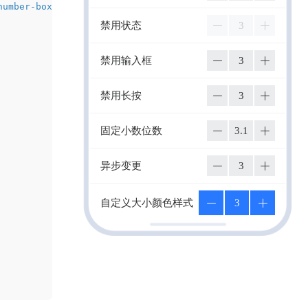
number-box
>