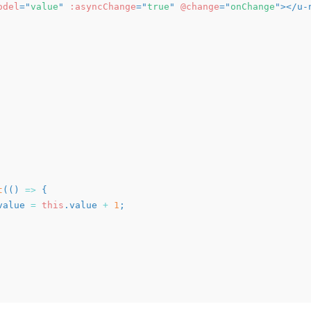
odel
=
"
value
"
:asyncChange
=
"
true
"
@change
=
"
onChange
"
>
</
u-
t
(
(
)
=>
{
value 
=
this
.
value 
+
1
;