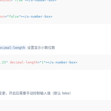
eMinus
=
"
true
"
>
</
u-number-box
>
ess
=
"
false
"
>
</
u-number-box
>
设置显示小数位数
ecimal-length
.25
"
decimal-length
=
"
1
"
>
</
u-number-box
>
更，开启后需要手动控制输入值（默认 false）