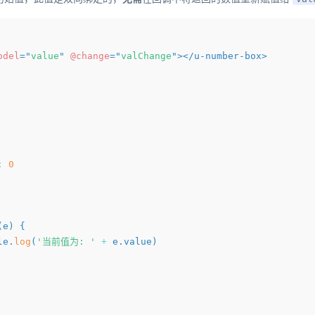
odel
=
"
value
"
@change
=
"
valChange
"
>
</
u-number-box
>
:
0
(
e
)
{
ole
.
log
(
'当前值为: '
+
 e
.
value
)