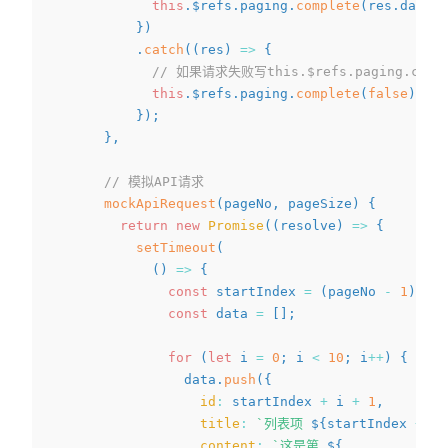
this
.
$refs
.
paging
.
complete
(
res
.
data
.
l
}
)
.
catch
(
(
res
)
=>
{
// 如果请求失败写this.$refs.paging.compl
this
.
$refs
.
paging
.
complete
(
false
)
;
}
)
;
}
,
// 模拟API请求
mockApiRequest
(
pageNo
,
 pageSize
)
{
return
new
Promise
(
(
resolve
)
=>
{
setTimeout
(
(
)
=>
{
const
 startIndex 
=
(
pageNo 
-
1
)
*
 p
const
 data 
=
[
]
;
for
(
let
 i 
=
0
;
 i 
<
10
;
 i
++
)
{
                data
.
push
(
{
id
:
 startIndex 
+
 i 
+
1
,
title
:
`
列表项 
${
startIndex 
+
 i 
content
:
`
这是第 
${