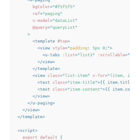
bgColor
=
"
#f5f5f5
"
ref
=
"
paging
"
v-model
=
"
dataList
"
@query
=
"
queryList
"
>
<
template
#top
>
<
view
style
=
"
padding
:
 5px 0
;
"
>
<
u-tabs
:list
=
"
list1
"
:scrollable
=
"
fals
</
view
>
</
template
>
<
view
class
=
"
list-item
"
v-for
=
"
(item, index
<
text
class
=
"
item-title
"
>
{{ item.title }}
<
text
class
=
"
item-content
"
>
{{ item.conten
</
view
>
</
u-paging
>
</
view
>
</
template
>
<
script
>
export
default
{