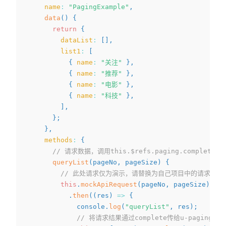
name
:
"PagingExample"
,
data
(
)
{
return
{
dataList
:
[
]
,
list1
:
[
{
name
:
"关注"
}
,
{
name
:
"推荐"
}
,
{
name
:
"电影"
}
,
{
name
:
"科技"
}
,
]
,
}
;
}
,
methods
:
{
// 请求数据，调用this.$refs.paging.complet
queryList
(
pageNo
,
 pageSize
)
{
// 此处请求仅为演示，请替换为自己项目中的请求
this
.
mockApiRequest
(
pageNo
,
 pageSize
)
.
then
(
(
res
)
=>
{
            console
.
log
(
"queryList"
,
 res
)
;
// 将请求结果通过complete传给u-pagi