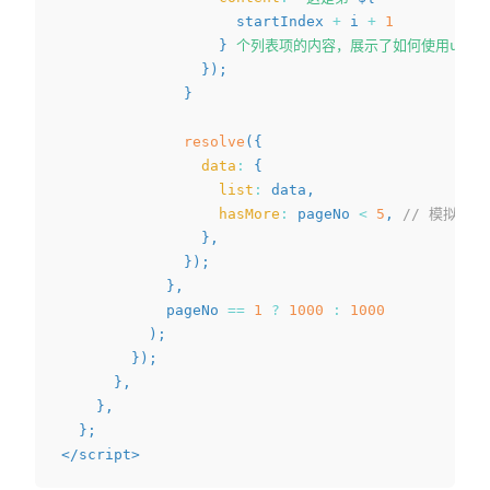
                    startIndex 
+
 i 
+
1
}
 个列表项的内容，展示了如何使用u-pa
}
)
;
}
resolve
(
{
data
:
{
list
:
 data
,
hasMore
:
 pageNo 
<
5
,
// 模拟只有
}
,
}
)
;
}
,
            pageNo 
==
1
?
1000
:
1000
)
;
}
)
;
}
,
}
,
}
;
</
script
>