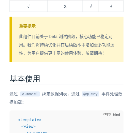
√
X
√
√
dow)
重要提示
此组件目前处于 beta 测试阶段，核心功能已稳定可
用。我们将持续优化并在后续版本中增加更多功能属
性，为用户提供更丰富的使用体验，敬请期待！
基本使用
通过
绑定数据列表，通过
事件处理数
v-model
@query
据加载：
copy
<
template
>
<
view
>
<
u-paging