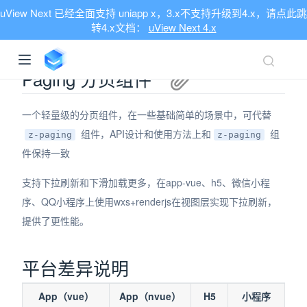
uView Next 已经全面支持 uniapp x，3.x不支持升级到4.x，请点此跳
转4.x文档：
uView Next 4.x
Paging 分页组件
一个轻量级的分页组件，在一些基础简单的场景中，可代替
组件，API设计和使用方法上和
组
z-paging
z-paging
件保持一致
支持下拉刷新和下滑加载更多，在app-vue、h5、微信小程
序、QQ小程序上使用wxs+renderjs在视图层实现下拉刷新，
提供了更性能。
平台差异说明
App（vue）
App（nvue）
H5
小程序
ndow)