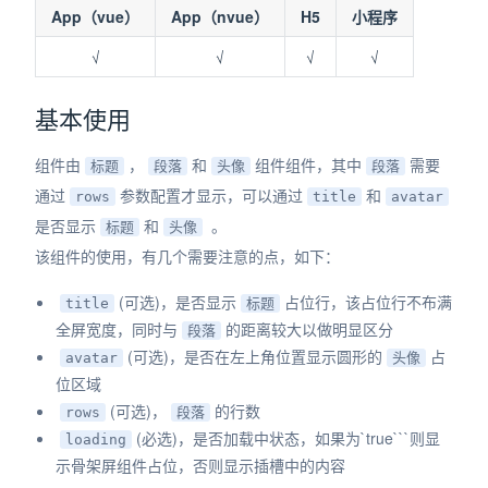
App（vue）
App（nvue）
H5
小程序
dow)
√
√
√
√
基本使用
组件由
，
和
组件组件，其中
需要
标题
段落
头像
段落
通过
参数配置才显示，可以通过
和
rows
title
avatar
是否显示
和
。
标题
头像
该组件的使用，有几个需要注意的点，如下：
(可选)，是否显示
占位行，该占位行不布满
title
标题
全屏宽度，同时与
的距离较大以做明显区分
段落
(可选)，是否在左上角位置显示圆形的
占
avatar
头像
位区域
(可选)，
的行数
rows
段落
(必选)，是否加载中状态，如果为`true```则显
loading
示骨架屏组件占位，否则显示插槽中的内容