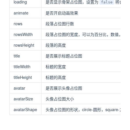
loading
是否显示骨架占位图，设置为
将会展
false
animate
是否开启动画效果
rows
段落占位图行数
rowsWidth
段落占位图的宽度，可以为百分比，数值，带
rowsHeight
段落的高度
title
是否展示标题占位图
titleWidth
标题的宽度
titleHeight
标题的高度
avatar
是否展示头像占位图
avatarSize
头像占位图大小
avatarShape
头像占位图的形状，circle-圆形，square-方形