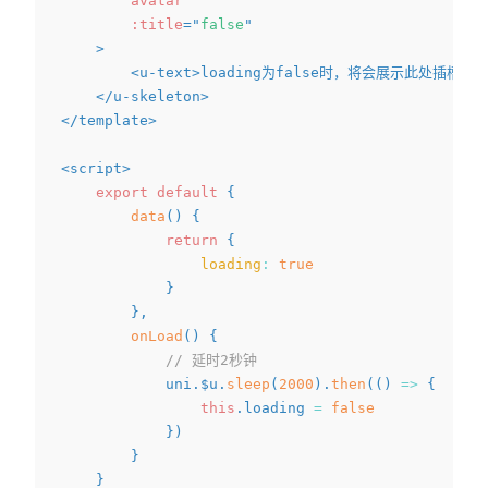
avatar
:title
=
"
false
"
>
<
u-text
>
loading为false时，将会展示此处插槽内
</
u-skeleton
>
</
template
>
<
script
>
export
default
{
data
(
)
{
return
{
loading
:
true
}
}
,
onLoad
(
)
{
// 延时2秒钟
			uni
.
$u
.
sleep
(
2000
)
.
then
(
(
)
=>
{
this
.
loading 
=
false
}
)
}
}