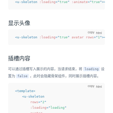
<
u-skeleton
:loading
=
"
true
"
:animate
=
"
true
"
>
</
u-
显示头像
copy
<
u-skeleton
:loading
=
"
true
"
avatar
rows
=
"
1
"
>
</
u-
插槽内容
可以通过插槽写入展示的内容，当请求结束，将
设
loading
置为
，此时会隐藏骨架组件，同时展示插槽内容。
false
copy
<
template
>
<
u-skeleton
rows
=
"
2
"
:loading
=
"
loading
"