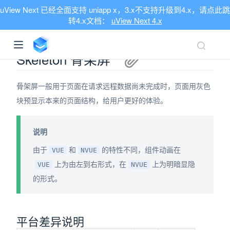
uView Next 已经全面支持 uniapp x，3.x不支持升级到4.x，请点此跳
转4.x文档：
uView Next 4.x
Skeleton 骨架屏
骨架屏一般用于页面在请求远程数据尚未完成时，页面用灰色
块预显示本来的页面结构，给用户更好的体验。
说明
由于
和
的特性不同，组件动画在
VUE
NVUE
上为由左到右形式，在
上为明暗显隐
VUE
NVUE
的形式。
平台差异说明
ndow)