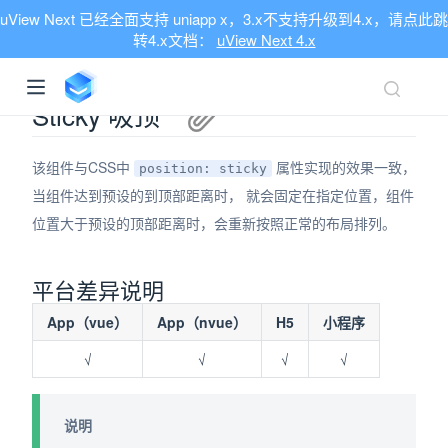
uView Next 已经全面支持 uniapp x，3.x不支持升级到4.x，请点此跳
转4.x文档：
uView Next 4.x
Sticky 吸顶
该组件与CSS中
属性实现的效果一致，
position: sticky
当组件达到预设的到顶部距离时， 就会固定在指定位置，组件
位置大于预设的顶部距离时，会重新按照正常的布局排列。
平台差异说明
App（vue）
App（nvue）
H5
小程序
√
√
√
√
说明
ndow)