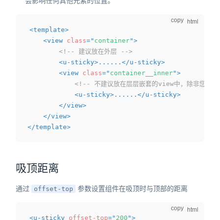
会影响任何其他元素的位置。
copy
<
template
>
<
view
class
=
"
container
"
>
<!-- 建议放在外层 -->
<
u-sticky
>
......
</
u-sticky
>
<
view
class
=
"
container__inner
"
>
<!-- 不建议放在层层嵌套的view中，除非您清
<
u-sticky
>
......
</
u-sticky
>
</
view
>
</
view
>
</
template
>
吸顶距离
通过
参数设置组件在吸顶时与顶部的距离
offset-top
copy
<
u-sticky
offset-top
=
"
200
"
>