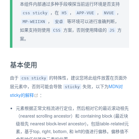
本组件内部通过多种手段嗅探当前运行环境是否支持
dow)
，在
，
，
，
css sticky
H5
APP-VUE
NVUE
，
等环境可以进行准确判断，
MP-WEIIXN
安卓
如果支持则使用
方案，否则使用降级的
方
CSS
JS
案。
基本使用
由于
的特殊性，建议您将此组件放置在页面外
css sticky
层元素中，否则可能会导致
失效，以下为
MDN对
sticky
(opens new window)
sticky的解释
：
元素根据正常文档流进行定位，然后相对它的最近滚动祖先
（nearest scrolling ancestor）和 containing block (最近块
级祖先 nearest block-level ancestor)，包括table-related元
素，基于top, right, bottom, 和 left的值进行偏移。偏移值不