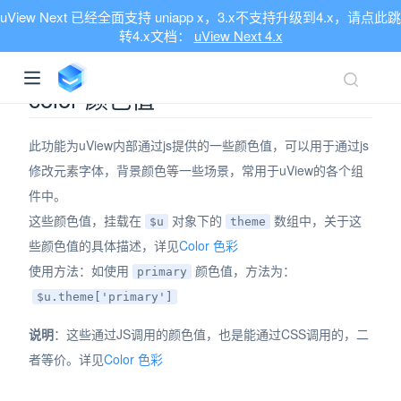
uView Next 已经全面支持 uniapp x，3.x不支持升级到4.x，请点此跳
转4.x文档：
uView Next 4.x
color 颜色值
此功能为uView内部通过js提供的一些颜色值，可以用于通过js
修改元素字体，背景颜色等一些场景，常用于uView的各个组
件中。
这些颜色值，挂载在
对象下的
数组中，关于这
$u
theme
些颜色值的具体描述，详见
Color 色彩
使用方法：如使用
颜色值，方法为：
primary
$u.theme['primary']
说明
：这些通过JS调用的颜色值，也是能通过CSS调用的，二
者等价。详见
Color 色彩
ndow)