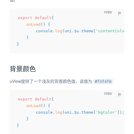
copy
export
default
{
onLoad
(
)
{
		console
.
log
(
uni
.
$u
.
theme
[
'contentColor'
]
)
}
}
背景颜色
uView提供了一个浅灰的背景颜色值，该值为
#f3f4f6
copy
export
default
{
onLoad
(
)
{
		console
.
log
(
uni
.
$u
.
theme
[
'bgColor'
]
)
;
}
}