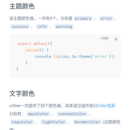
主题颜色
dow)
该主题颜色值，一共有5个，分别是
、
、
primary
error
、
、
success
info
warning
copy
export
default
{
onLoad
(
)
{
		console
.
log
(
uni
.
$u
.
theme
[
'error'
]
)
;
}
}
文字颜色
uView一共提供了四个颜色值，具体请见组件部分
Color色彩
分别有：
、
、
mainColor
contentColor
、
、
(边框颜色
tipsColor
lightColor
borderColor
值)